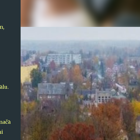
m,
ālu.
 mačā
ni