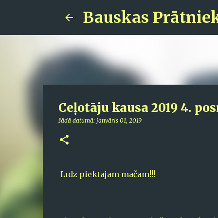
Bauskas Prātnie
Ceļotāju kausa 2019 4. po
šādā datumā:
janvāris 01, 2019
Līdz piektajam mačam!!!