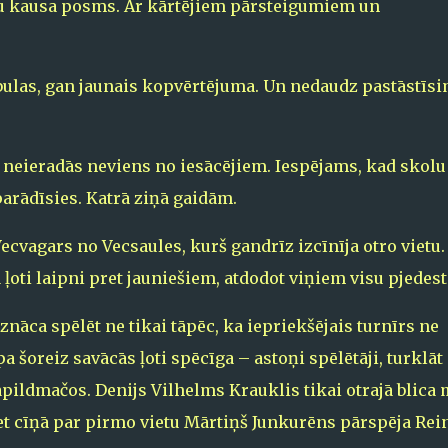
tāju kausa posms. Ar kārtējiem pārsteigumiem un
bulas, gan jaunais kopvērtējuma. Un nedaudz pastāstīsi
neieradās neviens no iesācējiem. Iespējams, kad skolu
parādīsies. Katrā ziņā gaidām.
ecvagars no Vecsaules, kurš gandrīz izcīnīja otro vietu.
 ļoti laipni pret jauniešiem, atdodot viņiem visu pjedest
nāca spēlēt ne tikai tāpēc, ka iepriekšējais turnīrs ne
pa šoreiz savācās ļoti spēcīga – astoņi spēlētāji, turklāt
pildmačos. Denijs Vilhelms Krauklis tikai otrajā blica
, bet cīņā par pirmo vietu Mārtiņš Junkurēns pārspēja Rei