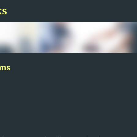
ks
Pāriet uz galveno saturu
sms