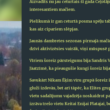
Aizvadīts nu jau ceturtais šī gada Ceļo
interesantiem mačiem.
Pielikumā ir gan ceturtā posma spēļu ta
kas aiz cipariem slēpjas.
Jaunās dambretes sezonas pirmajā mačā 
dzīvi aktivizēsies vairāk, viņi mūspusē 
Vīriem šoreiz pārsteigums bija Sandris V
Jāatzīmē, ka pieaugušie kungi šoreiz bija
Savukārt Nikam Ēķim vīru grupā šoreiz iz
gluži izdevās, bet arī tāpēc, ka Elites gru
vietu sadalījumu vajadzēja noskaidrot pa
izrāva trešo vietu Keitai Enijai Platajai