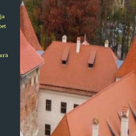
ja
bet
kurā