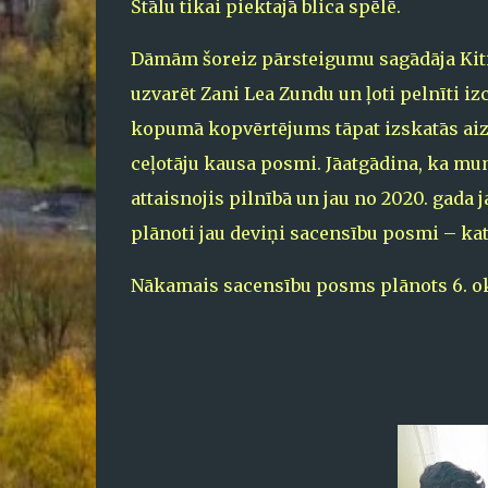
Štālu tikai piektajā blica spēlē.
Dāmām šoreiz pārsteigumu sagādāja Kiti
uzvarēt Zani Lea Zundu un ļoti pelnīti i
kopumā kopvērtējums tāpat izskatās aizv
ceļotāju kausa posmi. Jāatgādina, ka mum
attaisnojis pilnībā un jau no 2020. gada
plānoti jau deviņi sacensību posmi – ka
Nākamais sacensību posms plānots 6. ok