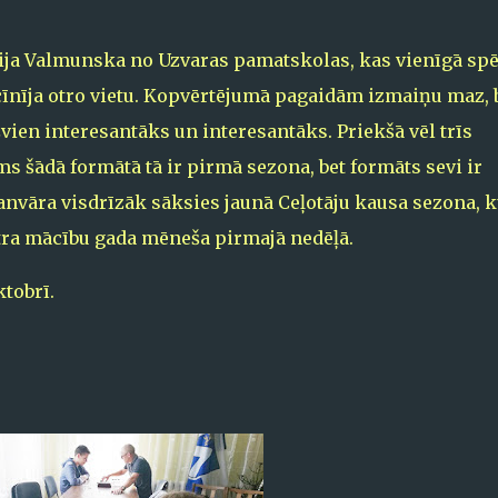
ja Valmunska no Uzvaras pamatskolas, kas vienīgā spē
zcīnīja otro vietu. Kopvērtējumā pagaidām izmaiņu maz, 
ien interesantāks un interesantāks. Priekšā vēl trīs
s šādā formātā tā ir pirmā sezona, bet formāts sevi ir
 janvāra visdrīzāk sāksies jaunā Ceļotāju kausa sezona, 
tra mācību gada mēneša pirmajā nedēļā.
tobrī.