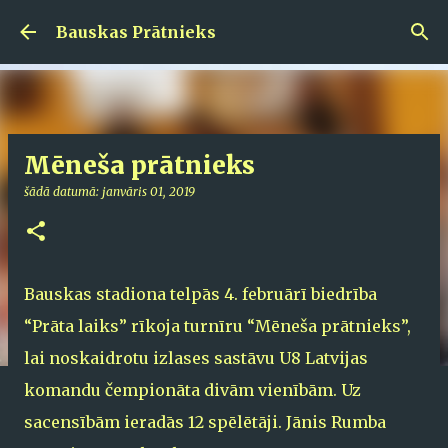
Pāriet uz galveno saturu
Bauskas Prātnieks
Mēneša prātnieks
šādā datumā:
janvāris 01, 2019
Bauskas stadiona telpās 4. februārī biedrība
“Prāta laiks” rīkoja turnīru “Mēneša prātnieks”,
lai noskaidrotu izlases sastāvu U8 Latvijas
komandu čempionāta divām vienībām. Uz
sacensībām ieradās 12 spēlētāji. Jānis Rumba