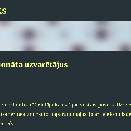
ks
Pāriet uz galveno saturu
onāta uzvarētājus
embrī notika “Ceļotāju kausa” jau sestais posms. Uzrei
 tomēr neaizmirst fotoaparātu mājās, jo ar telefonu izd
vairāk.