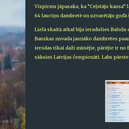
Vispirms jāpasaka, ka “Ceļotāju kausa” 
64 lauciņu dambretē un uzvarētāju godā
Lielā skaitā atkal bija ieradušies Baložu
Bauskas novada jaunāko dambretes paau
ierodas tikai daži mūsējie, pārējie ir no
sāksies Latvijas čempionāti. Labs pārste