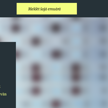
z
evās