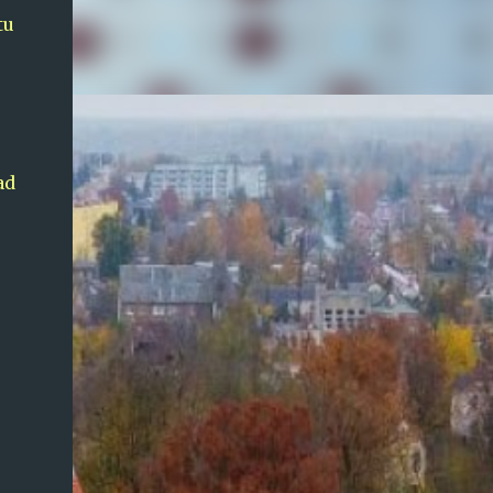
tu
ad