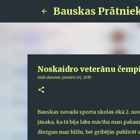
Bauskas Prātnie
Noskaidro veterānu čempi
šādā datumā:
janvāris 01, 2019
Bauskas novada sporta skolas ēkā 2. nov
jāsaka, ka tā bija laba mācība man pašam
diezgan maz bilžu, bet gribējās publicēt 