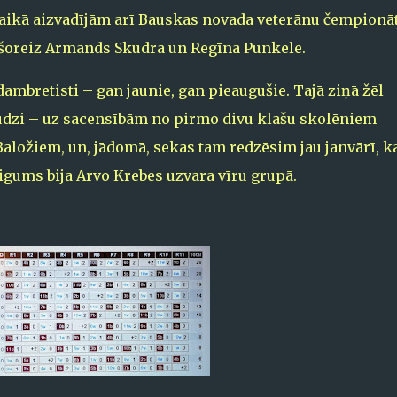
laikā aizvadījām arī Bauskas novada veterānu čempionā
 šoreiz Armands Skudra un Regīna Punkele.
 dambretisti – gan jaunie, gan pieaugušie. Tajā ziņā žēl
dzi – uz sacensībām no pirmo divu klašu skolēniem
 Baložiem, un, jādomā, sekas tam redzēsim jau janvārī, k
igums bija Arvo Krebes uzvara vīru grupā.