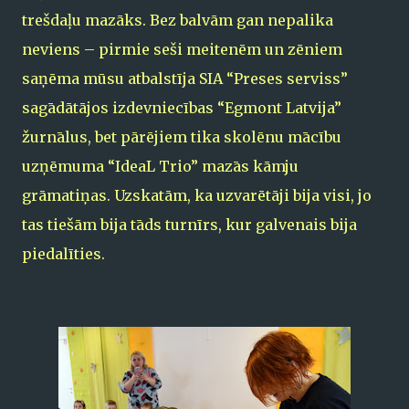
trešdaļu mazāks. Bez balvām gan nepalika
neviens – pirmie seši meitenēm un zēniem
saņēma mūsu atbalstīja SIA “Preses serviss”
sagādātājos izdevniecības “Egmont Latvija”
žurnālus, bet pārējiem tika skolēnu mācību
uzņēmuma “IdeaL Trio” mazās kāmju
grāmatiņas. Uzskatām, ka uzvarētāji bija visi, jo
tas tiešām bija tāds turnīrs, kur galvenais bija
piedalīties.