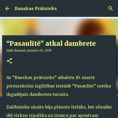
Pāriet uz galveno saturu
Bauskas Prātnieks
“Pasaulītē” atkal dambrete
šādā datumā:
janvāris 01, 2019
Ar “Bauskas prātnieks” atbalstu 10. martā
pirmsskolas izglītības iestādē “Pasaulīte” notika
ikgadējais dambretes turnīrs.
Dalībnieku skaits bija plānots lielāks, bet slimību
dēļ virkne izpalika un iznāca par apmēram