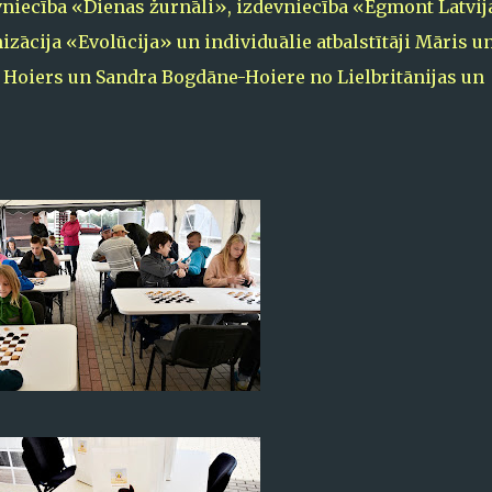
niecība «Dienas žurnāli», izdevniecība «Egmont Latvij
ācija «Evolūcija» un individuālie atbalstītāji Māris u
rs Hoiers un Sandra Bogdāne-Hoiere no Lielbritānijas un