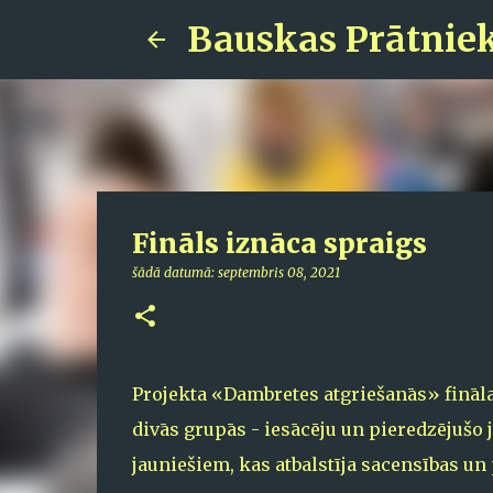
Bauskas Prātnie
Fināls iznāca spraigs
šādā datumā:
septembris 08, 2021
Projekta «Dambretes atgriešanās» fināla
divās grupās - iesācēju un pieredzējušo
jauniešiem, kas atbalstīja sacensības un 