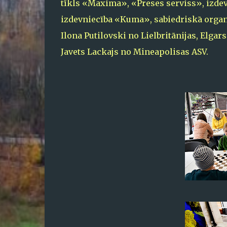
tīkls «Maxima», «Preses serviss», izdev
izdevniecība «Kuma», sabiedriskā organiz
Ilona Putilovski no Lielbritānijas, Elga
Javets Lackajs no Mineapolisas ASV.