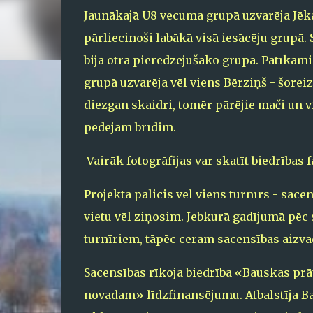
Jaunākajā U8 vecuma grupā uzvarēja Jēkab
pārliecinoši labākā visā iesācēju grupā.
bija otrā pieredzējušāko grupā. Patīkam
grupā uzvarēja vēl viens Bērziņš - šoreiz
diezgan skaidri, tomēr pārējie mači un v
pēdējam brīdim.
Vairāk fotogrāfijas var skatīt biedrības
Projektā palicis vēl viens turnīrs - sace
vietu vēl ziņosim. Jebkurā gadījumā pēc s
turnīriem, tāpēc ceram sacensības aizva
Sacensības rīkoja biedrība «Bauskas p
novadam» līdzfinansējumu. Atbalstīja B