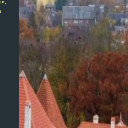
a»,
n