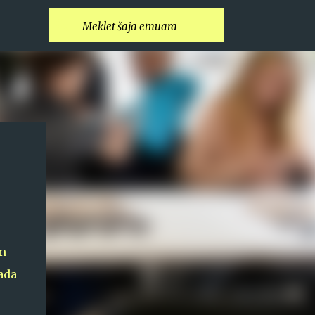
ām
ada