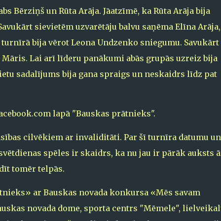
s Bērziņš un Rūta Arāja. Jāatzīmē, ka Rūta Arāja bija
 Savukārt sievietēm uzvarētāju balvu saņēma Elīna Arāja,
i turnīrā bija vērot Leona Undzenko sniegumu. Savukārt 
 Māris. Lai arī līderu panākumi abās grupās uzreiz bija
ietu sadalījums bija gana spraigs un neskaidrs līdz pat
 facebook.com lapā "Bauskas prātnieks".
nsības cilvēkiem ar invaliditāti. Par šī turnīra datumu un
vētdienas spēles ir skaidrs, ka nu jau ir pārāk auksts ā
dīt tomēr telpās.
rātnieks» ar Bauskas novada konkursa «Mēs savam
auskas novada dome, sporta centrs "Mēmele", lielveika