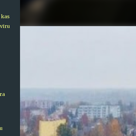
 kas
vīru
ra
lu