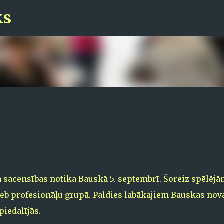
ks
Pāriet uz galveno saturu
 sacensības notika Bauskā 5. septembrī. Šoreiz spēlēj
 jeb profesionāļu grupā. Paldies labākajiem Bauskas nov
piedalījās.