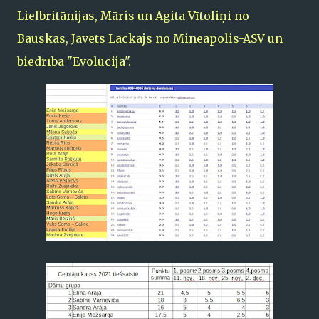
Lielbritānijas, Māris un Agita Vītoliņi no
Bauskas, Javets Lackajs no Mineapolis-ASV un
biedrība "Evolūcija".