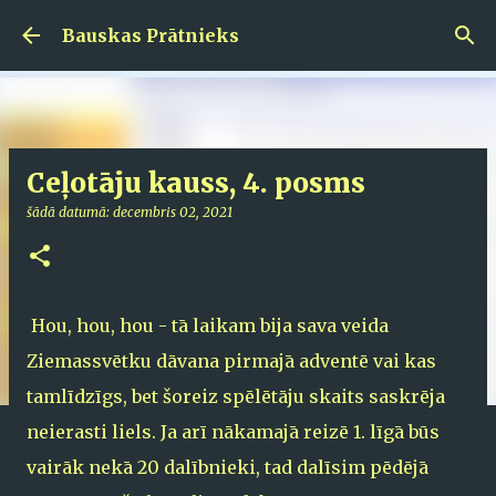
Pāriet uz galveno saturu
Bauskas Prātnieks
Ceļotāju kauss, 4. posms
šādā datumā:
decembris 02, 2021
Hou, hou, hou - tā laikam bija sava veida
Ziemassvētku dāvana pirmajā adventē vai kas
tamlīdzīgs, bet šoreiz spēlētāju skaits saskrēja
neierasti liels. Ja arī nākamajā reizē 1. līgā būs
vairāk nekā 20 dalībnieki, tad dalīsim pēdējā