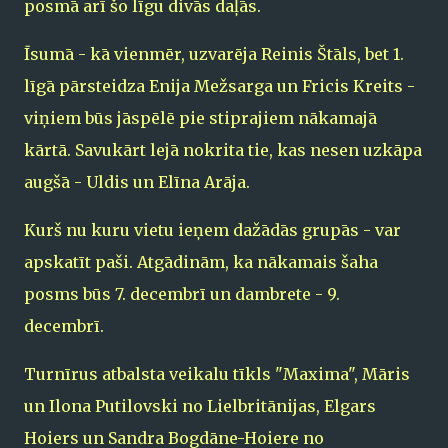
posmā arī šo līgu divās daļās.
Īsumā - kā vienmēr, uzvarēja Reinis Štāls, bet 1.
līgā pārsteidza Enija Mežsarga un Fricis Kreits -
viņiem būs jāspēlē pie stiprajiem nākamajā
kārtā. Savukārt lejā nokrita tie, kas nesen uzkāpa
augšā - Uldis un Elīna Arāja.
Kurš nu kuru vietu ieņem dažādās grupās - var
apskatīt paši. Atgādinām, ka nākamais šaha
posms būs 7. decembrī un dambrete - 9.
decembrī.
Turnīrus atbalsta veikalu tīkls "Maxima", Māris
un Ilona Putilovski no Lielbritānijas, Elgars
Hoiers un Sandra Bogdāne-Hoiere no