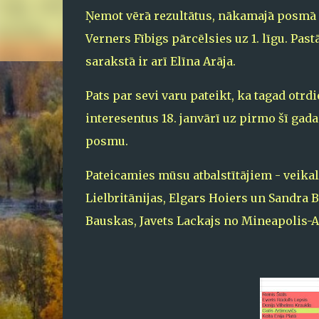
Ņemot vērā rezultātus, nākamajā posmā 2
Verners Fībigs pārcēlsies uz 1. līgu. Past
sarakstā ir arī Elīna Arāja.
Pats par sevi varu pateikt, ka tagad otrdi
interesentus 18. janvārī uz pirmo šī gad
posmu.
Pateicamies mūsu atbalstītājiem - veikal
Lielbritānijas, Elgars Hoiers un Sandra 
Bauskas, Javets Lackajs no Mineapolis-AS