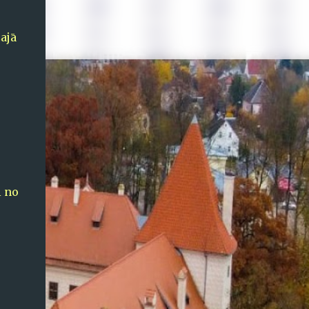
šajā
i no