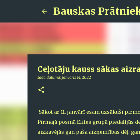
Bauskas Prātnie
Ceļotāju kauss sākas aizr
šādā datumā:
janvāris 14, 2022
Sākot ar 11. janvārī esam uzsākuši pirmo
Pirmajā posmā Elites grupā piedalījās des
aizkavējās gan paša aizņemtības dēļ, gan