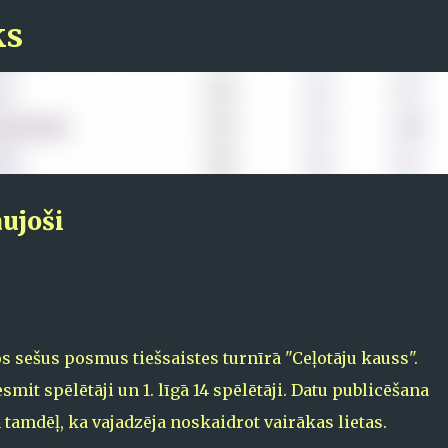
ks
Pāriet uz galveno saturu
aujoši
s sešus posmus tiešsaistes turnīrā "Ceļotāju kauss".
mit spēlētāji un 1. līgā 14 spēlētāji. Datu publicēšana
 tamdēļ, ka vajadzēja noskaidrot vairākas lietas.