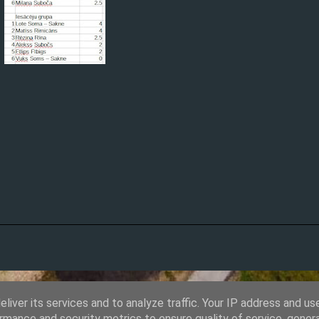
liver its services and to analyze traffic. Your IP address and us
Nodrošina Blogger
rmance and security metrics to ensure quality of service, gene