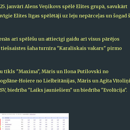
5. janvārī Alens Veņikovs spēlē Elites grupā, savukārt
āvīgie Elites līgas spēlētāji uz leju nepārceļas un šogad 
enās arī spēlēšu un attiecīgi gaidu arī visus pārējos
a tiešsaistes šaha turnīra "Karaliskais vakars" pirmo
u tīkls "Maxima", Māris un Ilona Putilovski no
Bogdāne-Hoiere no Lielbritānijas, Māris un Agita Vītoliņ
V, biedrība "Laiks jauniešiem" un biedrība "Evolūcija".