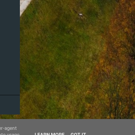
er-agent
rate usage
LEARN MORE
GOT IT