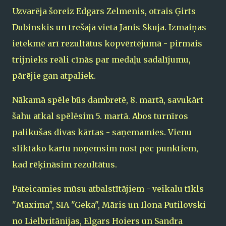
Uzvarēja šoreiz Edgars Zelmenis, otrais Ģirts
Dubinskis un trešajā vietā Jānis Skuja. Izmaiņas
ietekmē arī rezultātus kopvērtējumā - pirmais
trijnieks reāli cīnās par medaļu sadalījumu,
pārējie gan atpaliek.
Nākamā spēle būs dambretē, 8. martā, savukārt
šahu atkal spēlēsim 5. martā. Abos turnīros
palikušas divas kārtas - saņemamies. Vienu
sliktāko kārtu noņemsim nost pēc punktiem,
kad rēķināsim rezultātus.
Pateicamies mūsu atbalstītājiem - veikalu tīkls
"Maxima", SIA "Geka", Māris un Ilona Putilovski
no Lielbritānijas, Elgars Hoiers un Sandra