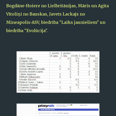
Bogdāne-Hoiere no Lielbritānijas, Māris un Agita
Vītoliņi no Bauskas, Javets Lackajs no
Mineapolis-ASV, biedrība "Laiks jauniešiem" un
biedrība "Evolūcija".