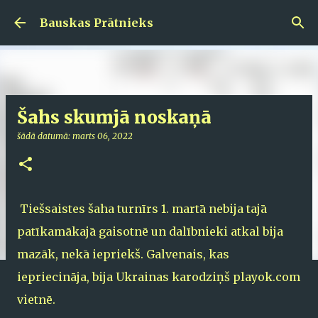
Pāriet uz galveno saturu
Bauskas Prātnieks
Šahs skumjā noskaņā
šādā datumā:
marts 06, 2022
Tiešsaistes šaha turnīrs 1. martā nebija tajā
patīkamākajā gaisotnē un dalībnieki atkal bija
mazāk, nekā iepriekš. Galvenais, kas
iepriecināja, bija Ukrainas karodziņš playok.com
vietnē.