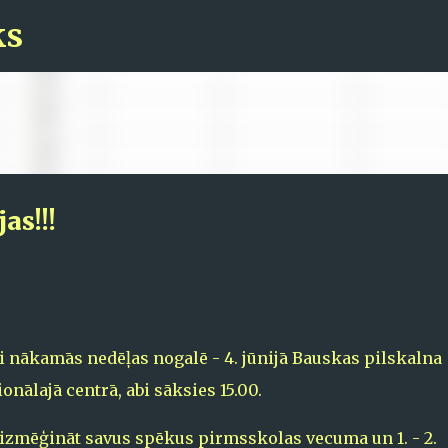
ks
Pāriet uz galveno saturu
as!!!
 nākamās nedēļas nogalē - 4. jūnijā Bauskas pilskalna
onālajā centrā, abi sāksies 15.00.
a izmēģināt savus spēkus pirmsskolas vecuma un 1. - 2.