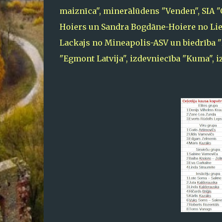
maiznīca", minerālūdens "Venden", SIA "G
Hoiers un Sandra Bogdāne-Hoiere no Lielb
Lackajs no Mineapolis-ASV un biedrība "E
"Egmont Latvija", izdevniecība "Kuma", i