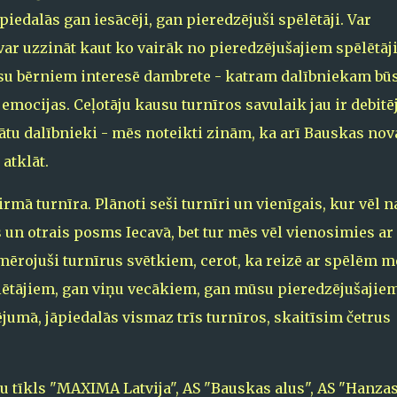
iedalās gan iesācēji, gan pieredzējuši spēlētāji. Var
 var uzzināt kaut ko vairāk no pieredzējušajiem spēlētāj
 jūsu bērniem interesē dambrete - katram dalībniekam bū
 emocijas. Ceļotāju kausu turnīros savulaik jau ir debitē
tu dalībnieki - mēs noteikti zinām, ka arī Bauskas nov
 atklāt.
rmā turnīra. Plānoti seši turnīri un vienīgais, kur vēl n
s un otrais posms Iecavā, bet tur mēs vēl vienosimies ar
mērojuši turnīrus svētkiem, cerot, ka reizē ar spēlēm m
lētājiem, gan viņu vecākiem, gan mūsu pieredzējušajie
jumā, jāpiedalās vismaz trīs turnīros, skaitīsim četrus
u tīkls "MAXIMA Latvija", AS "Bauskas alus", AS "Hanza