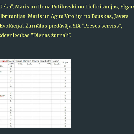
eka", Māris un Ilona Putilovski no Lielbritānijas, Elgar
ritānijas, Māris un Agita Vītoliņi no Bauskas, Javets
volūcija". Žurnālus piedāvāja SIA "Preses serviss",
zdevniecības "Dienas žurnāli".