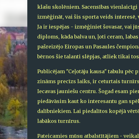
klašu skolēniem. Sacensības vienlaicīgi p
izmēģināt, vai šis sporta veids interesē,
Ja ir iespējas - izmēģiniet šovasar, vai
diploms, kāda balva un, ļoti ceram, labas
pašreizējo Eiropas un Pasaules čempionā
bērnos šie talanti slēpjas, atliek tikai tos
Publicējam "Ceļotāju kausa" tabulu pēc pi
zināms precīzs laiks, ir ceturtais turnīr
Iecavas jauniešu centru. Šogad esam pie
piedāvāsim kaut ko interesantu gan spē
dalībniekiem. Lai piedalītos kopējā vērtē
labākos turnīrus.
Pateicamies mūsu atbalstītājiem - veikal