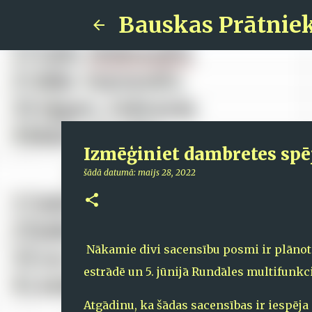
Bauskas Prātnie
Izmēģiniet dambretes spēj
šādā datumā:
maijs 28, 2022
Nākamie divi sacensību posmi ir plānoti
estrādē un 5. jūnijā Rundāles multifunkci
Atgādinu, ka šādas sacensības ir iespēj