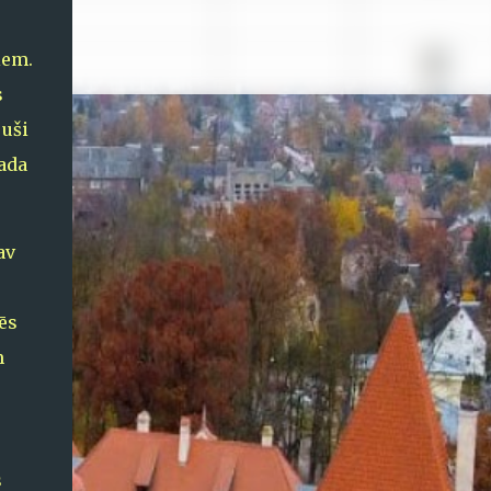
iem.
s
juši
ada
av
ēs
m
s