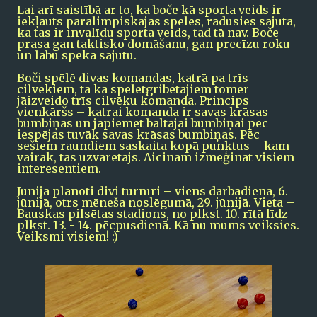
Lai arī saistībā ar to, ka boče kā sporta veids ir
iekļauts paralimpiskajās spēlēs, radusies sajūta,
ka tas ir invalīdu sporta veids, tad tā nav. Boče
prasa gan taktisko domāšanu, gan precīzu roku
un labu spēka sajūtu.
Boči spēlē divas komandas, katrā pa trīs
cilvēkiem, tā kā spēlētgribētājiem tomēr
jāizveido trīs cilvēku komanda. Princips
vienkāršs – katrai komanda ir savas krāsas
bumbiņas un jāpiemet baltajai bumbiņai pēc
iespējas tuvāk savas krāsas bumbiņas. Pēc
sešiem raundiem saskaita kopā punktus – kam
vairāk, tas uzvarētājs. Aicinām izmēģināt visiem
interesentiem.
Jūnijā plānoti divi turnīri – viens darbadienā, 6.
jūnijā, otrs mēneša noslēgumā, 29. jūnijā. Vieta –
Bauskas pilsētas stadions, no plkst. 10. rītā līdz
plkst. 13. - 14. pēcpusdienā. Kā nu mums veiksies.
Veiksmi visiem! :)