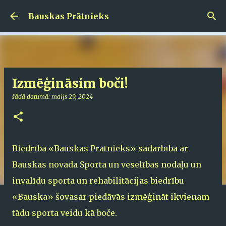
Pāriet uz galveno saturu
Bauskas Prātnieks
Izmēģināsim boči!
šādā datumā:
maijs 29, 2024
Biedrība «Bauskas Prātnieks» sadarbībā ar
Bauskas novada Sporta un veselības nodaļu un
invalīdu sporta un rehabilitācijas biedrību
«Bauska» šovasar piedāvās izmēģināt ikvienam
tādu sporta veidu kā boče.