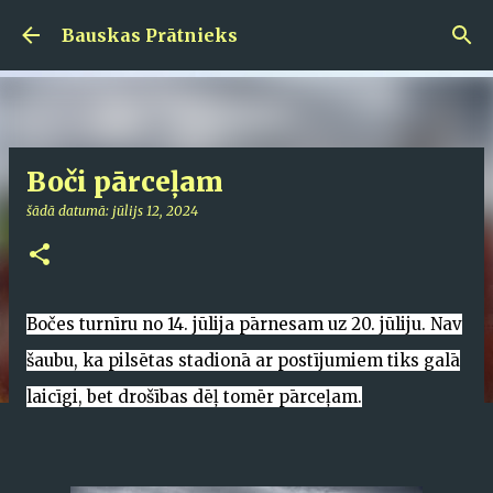
Pāriet uz galveno saturu
Bauskas Prātnieks
Boči pārceļam
šādā datumā:
jūlijs 12, 2024
Bočes turnīru no 14. jūlija pārnesam uz 20. jūliju. Nav
šaubu, ka pilsētas stadionā ar postījumiem tiks galā
laicīgi, bet drošības dēļ tomēr pārceļam.